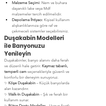
Malzeme Seçimi
: Nem ve buhara 
dayanıklı lake veya Mdf 
malzemeler tercih edilmelidir.
Depolama İhtiyacı
: Kişisel kullanım 
alışkanlıklarınıza göre raf ve 
çekmeceli sistemler seçebilirsiniz.
Duşakabin Modelleri 
ile Banyonuzu 
Yenileyin
Duşakabinler, banyo alanını daha ferah 
ve düzenli hale getirir. 
Kaymaz tabanlı, 
temperli cam
 seçenekleriyle güvenli ve 
konforlu bir deneyim sunuyoruz.
✨ 
Köşe Duşakabin
 – Küçük banyolarda 
alan kazandırır.
✨ 
Walk-In Duşakabin
 – Şık ve ferah bir 
kullanım sunar.
✨ 
Bütçe Dostu Modeller
 – Uygun fiyatlı 