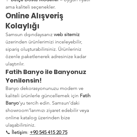
ama kaliteli seçenekler.
Online Alışveriş 
Kolaylığı
Samsun dışındaysanız 
web sitemiz
üzerinden ürünlerimizi inceleyebilir, 
sipariş oluşturabilirsiniz. Ürünleriniz 
özenle paketlenerek adresinize kadar 
ulaştırılır.
Fatih Banyo ile Banyonuz 
Yenilensin!
Banyo dekorasyonunuzu modern ve 
kaliteli ürünlerle güncellemek için 
Fatih 
Banyo
’yu tercih edin. Samsun’daki 
showroom’larımızı ziyaret edebilir veya 
online katalog üzerinden bize 
ulaşabilirsiniz.
📞 
İletişim
: 
+90 545 415 20 75