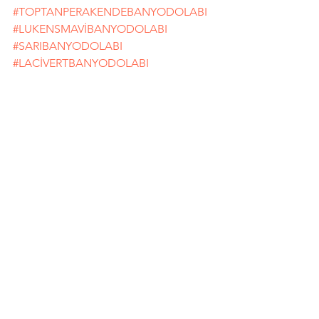
#TOPTANPERAKENDEBANYODOLABI
#LUKENSMAVİBANYODOLABI
#SARIBANYODOLABI
#LACİVERTBANYODOLABI
#EFLATUNBANYODOLABI
https://www.fatihbanyo.com/karadeniz-
banyo-dolaplari
Hepsini Gör
Son Yazılar