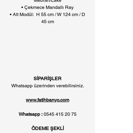
Mebran/Lake
• Çekmece Mandallı Ray
• Alt Modül: H 55 cm / W 124 cm / D
45 cm
SİPARİŞLER
Whatsapp üzerinden verebilirsiniz.
www.fatihbanyo.com
Whatsapp :
0545 415 20 75
ÖDEME ŞEKLİ