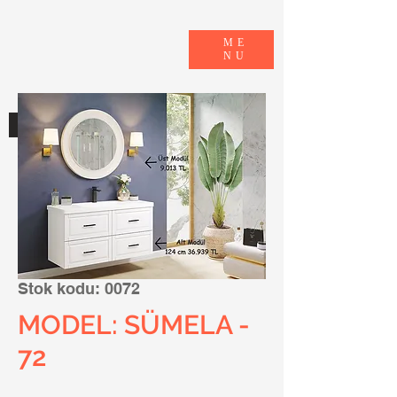
ME
NU
E-KATALOG
Stok kodu: 0072
MODEL: SÜMELA -
72