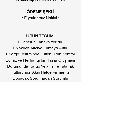
ÖDEME ŞEKLİ
• Fiyatlarımız Nakittir.
ÜRÜN TESLİMİ
• Samsun Fabrika Yeridir.
• Nakliye Alıcıya Firmaya Aittir.
• Kargo Tesliminde Lütfen Ürün Kontrol
Ediniz ve Herhangi bir Hasar Oluşması
Durumunda Kargo Yetkilisine Tutanak
Tutturunuz. Aksi Halde Firmamız
Doğacak Sorunlardan Sorumlu
Değildir.
FABRİKA
• Kuzey Yıldızı Mahallesi Hattat Sokak
No.7 Canik/SAMSUN