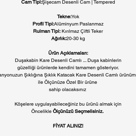
Cam Tipi:
Şişecam Desenli Cam | Tempered
Tekne:
Yok
Profil Tipi:
Alüminyum Paslanmaz
Rulman Tipi:
Kırılmaz Çiftli Teker
Ağırlık:
20-30 kg
Ürün Açıklamaları:
Duşakabin Kare Desenli Camlı ... Duşa kabinlerin
güzelliği ürünlerde kendini tamamen gösteriyor.
nyonuzun Şıklığına Şıklık Katacak Kare Desenli Camlı ürünü
ile Ölçünüze Özel Bir ürüne
sahip olacaksınız
Köşelere uygulayabileceğiniz bu ürünü almak için
Öncelikle
Ölçünüzü Seçmelisiniz.
FİYAT ALINIZ!