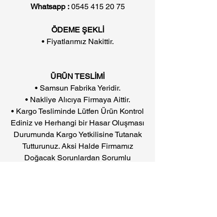
Whatsapp :
0545 415 20 75
ÖDEME ŞEKLİ
• Fiyatlarımız Nakittir.
ÜRÜN TESLİMİ
• Samsun Fabrika Yeridir.
• Nakliye Alıcıya Firmaya Aittir.
• Kargo Tesliminde Lütfen Ürün Kontrol
Ediniz ve Herhangi bir Hasar Oluşması
Durumunda Kargo Yetkilisine Tutanak
Tutturunuz. Aksi Halde Firmamız
Doğacak Sorunlardan Sorumlu
Değildir.
FABRİKA
• Kuzey Yıldızı Mahallesi Hattat Sokak
No.7 Canik/SAMSUN