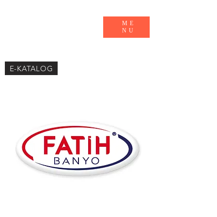
ME
NU
E-KATALOG