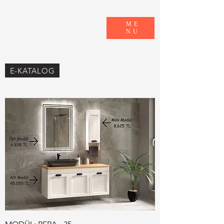
ME
NU
E-KATALOG