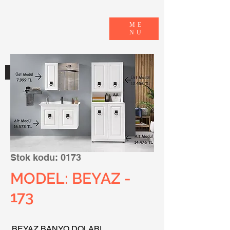
ME
NU
E-KATALOG
Stok kodu: 0173
MODEL: BEYAZ -
173
BEYAZ BANYO DOLABI