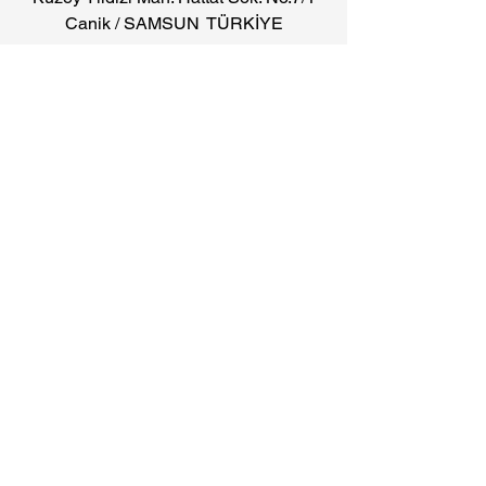
Canik / SAMSUN TÜRKİYE
• Ürünlerin görsellerinde baskıdan
kaynaklanan renk farklılıkları olabilir.
• Firmamız fiyatlarda, ürün
tasarımlarında ve aksesuarlarda haber
vermeden değişiklik yapma hakkını
saklı tutar.
#italyan
#banyo dolabı
#italyan sitili
banyo dolabı
#giresun banyo dolapları
#ordu banyo dolapları
#sinop banyo
dolabı
#trabzon banyo dolabı #rize
banyo dolabı