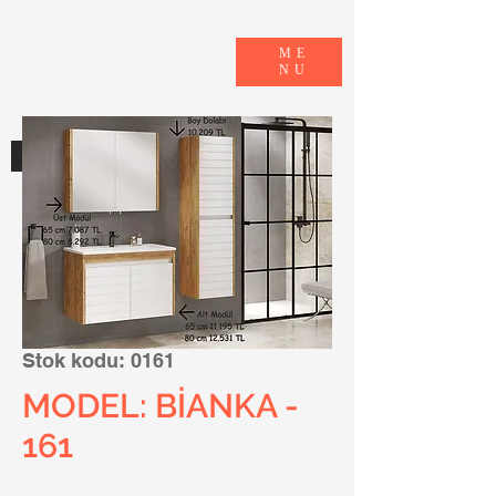
ME
NU
E-KATALOG
Stok kodu: 0161
MODEL: BİANKA -
161