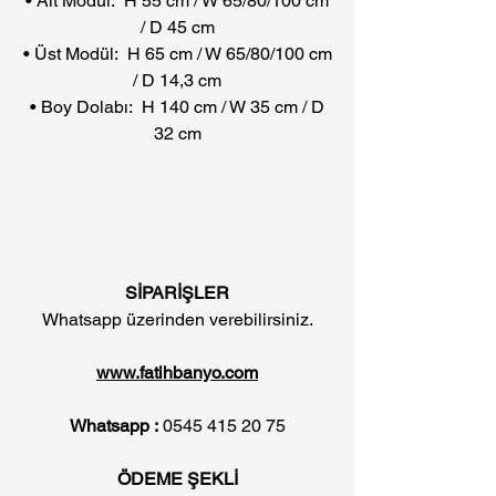
• Alt Modül: H 55 cm / W 65/80/100 cm
/ D 45 cm
• Üst Modül: H 65 cm / W 65/80/100 cm
/ D 14,3 cm
• Boy Dolabı: H 140 cm / W 35 cm / D
32 cm
SİPARİŞLER
Whatsapp üzerinden verebilirsiniz.
www.fatihbanyo.com
Whatsapp :
0545 415 20 75
ÖDEME ŞEKLİ