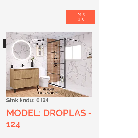
ME
NU
E-KATALOG
Stok kodu: 0124
MODEL: DROPLAS -
124