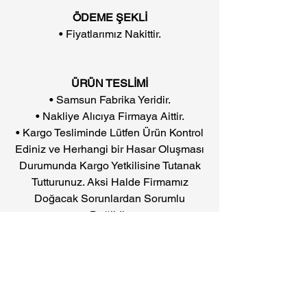
ÖDEME ŞEKLİ
• Fiyatlarımız Nakittir.
ÜRÜN TESLİMİ
• Samsun Fabrika Yeridir.
• Nakliye Alıcıya Firmaya Aittir.
• Kargo Tesliminde Lütfen Ürün Kontrol
Ediniz ve Herhangi bir Hasar Oluşması
Durumunda Kargo Yetkilisine Tutanak
Tutturunuz. Aksi Halde Firmamız
Doğacak Sorunlardan Sorumlu
Değildir.
FABRİKA
• Kuzey Yıldızı Mahallesi Hattat Sokak
No.7 Canik/SAMSUN