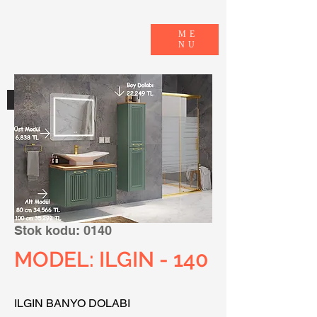
ME
NU
E-KATALOG
Stok kodu: 0140
MODEL: ILGIN - 140
ILGIN BANYO DOLABI