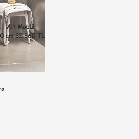
I
ma
p