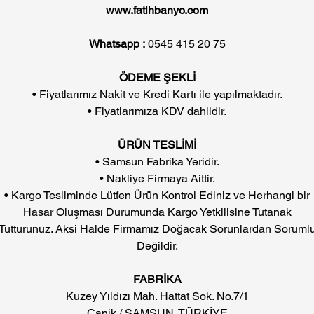
www.fatihbanyo.com
Whatsapp :
0545 415 20 75
ÖDEME ŞEKLİ
• Fiyatlarımız Nakit ve Kredi Kartı ile yapılmaktadır.
• Fiyatlarımıza KDV dahildir.
ÜRÜN TESLİMİ
• Samsun Fabrika Yeridir.
• Nakliye Firmaya Aittir.
• Kargo Tesliminde Lütfen Ürün Kontrol Ediniz ve Herhangi bir
Hasar Oluşması Durumunda Kargo Yetkilisine Tutanak
Tutturunuz. Aksi Halde Firmamız Doğacak Sorunlardan Soruml
Değildir.
FABRİKA
Kuzey Yıldızı Mah. Hattat Sok. No.7/1
Canik / SAMSUN TÜRKİYE