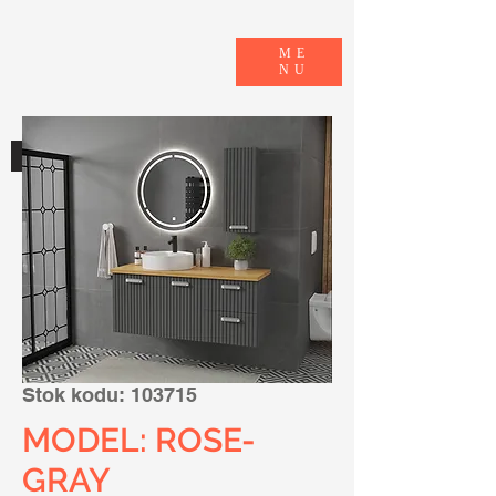
ME
NU
E-KATALOG
Stok kodu: 103715
MODEL: ROSE-
GRAY