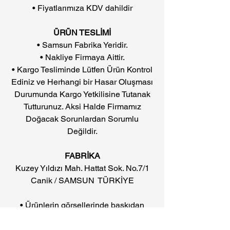
• Fiyatlarımıza KDV dahildir
ÜRÜN TESLİMİ
• Samsun Fabrika Yeridir.
• Nakliye Firmaya Aittir.
• Kargo Tesliminde Lütfen Ürün Kontrol
Ediniz ve Herhangi bir Hasar Oluşması
Durumunda Kargo Yetkilisine Tutanak
Tutturunuz. Aksi Halde Firmamız
Doğacak Sorunlardan Sorumlu
Değildir.
FABRİKA
Kuzey Yıldızı Mah. Hattat Sok. No.7/1
Canik / SAMSUN TÜRKİYE
• Ürünlerin görsellerinde baskıdan
kaynaklanan renk farklılıkları olabilir.
• Firmamız fiyatlarda, ürün