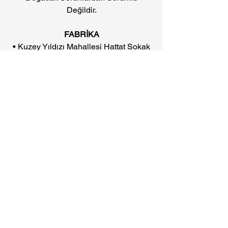
Değildir.
FABRİKA
• Kuzey Yıldızı Mahallesi Hattat Sokak
No.7 Canik/SAMSUN
• Ürünlerin görsellerinde baskıdan
kaynaklanan renk farklılıkları olabilir.
• Firmamız fiyatlarda, ürün
tasarımlarında ve aksesuarlarda haber
vermeden değişiklik yapma hakkını
saklı tutar.
2022 KATALOG
2025 KATALOG