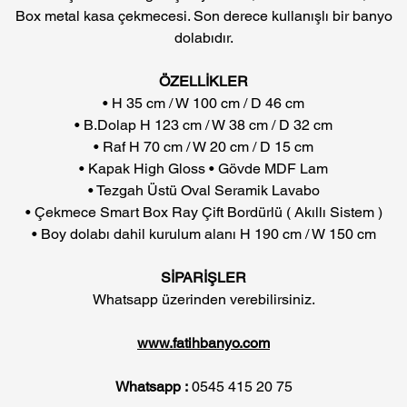
Box metal kasa çekmecesi. Son derece kullanışlı bir banyo
dolabıdır.
ÖZELLİKLER
• H 35 cm / W 100 cm / D 46 cm
• B.Dolap H 123 cm / W 38 cm / D 32 cm
• Raf H 70 cm / W 20 cm / D 15 cm
• Kapak High Gloss • Gövde MDF Lam
• Tezgah Üstü Oval Seramik Lavabo
• Çekmece Smart Box Ray Çift Bordürlü ( Akıllı Sistem )
• Boy dolabı dahil kurulum alanı H 190 cm / W 150 cm
SİPARİŞLER
Whatsapp üzerinden verebilirsiniz.
www.fatihbanyo.com
Whatsapp :
0545 415 20 75