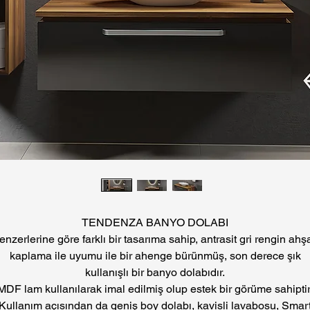
TENDENZA BANYO DOLABI
enzerlerine göre farklı bir tasarıma sahip, antrasit gri rengin ahş
kaplama ile uyumu ile bir ahenge bürünmüş, son derece şık
kullanışlı bir banyo dolabıdır.
MDF lam kullanılarak imal edilmiş olup estek bir görüme sahiptir
Kullanım açısından da geniş boy dolabı, kavisli lavabosu, Smar