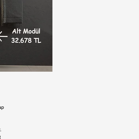
ap
.
t