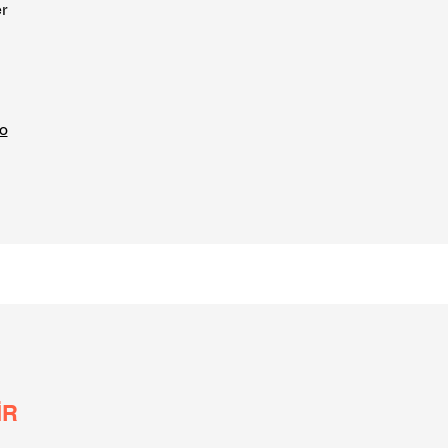
r
o
İR